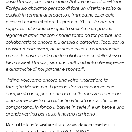
casa Brindisi, con mio fratello Antonio e con il direttore
Fanigliulo abbiamo pensato di fare un ulteriore salto di
qualità in termini di progetto e immagine aziendale
–
dichiara l’amministratore Eupremio D’Elia –
è nato un
rapporto splendido con questa società e un grande
legame di amicizia con Andrea tanto da far partire una
collaborazione ancora più ampia e partorire l’idea, per la
prossima primavera, di un super evento promozionale
presso la nostra sede con la collaborazione della stessa
New Basket Brindisi, sempre molto attenta alle esigenze
e dinamiche di noi partner e sponsor
”.
“
Infine, volevamo ancora una volta ringraziare la
famiglia Marino per il grande sforzo economico che
compie da anni, per mantenere nella massima serie un
club come questo con tutte le difficoltà e sacrifici che
comportano…in fondo il basket in serie A è un bene e una
grande vetrina per tutto il nostro territorio
“.
Per tutte le info visitare il sito www.deaceramiche.it , i
canali social o chiamare allo 0831-746630.