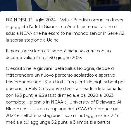
BRINDISI, 13 luglio 2024 – Valtur Brindisi comunica di aver
ingaggiato l’atleta Gianmarco Arletti, esterno italiano di
scuola NCAA che ha esordito nel mondo senior in Serie A2
la scorsa stagione a Udine.
Il giocatore si lega alla società biancoazzurra con un
accordo valido fino al 30 giugno 2025.
Cresciuto nelle giovanili della Salus Bologna, decide di
intraprendere un nuovo percorso scolastico e sportivo
trasferendosi negli Stati Uniti. Frequenta le high school per
due anni a Holy Cross, dove diventa il leader della squadra
con 16.3 punti e 6.5 assist di media, e dal 2020 al 2023
completa il triennio in NCAA all’University of Delaware. Ai
Blue Hens si laurea campione della CAA Conference nel
2022 e nell’ultima stagione il suo minutaggio sale a 21’ di
media a cui aggiunge 5.2 punti e 3 rimbalzi a partita.