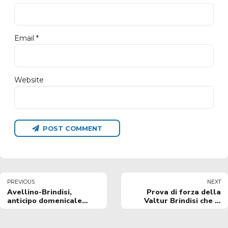
Email *
Website
POST COMMENT
PREVIOUS
NEXT
Avellino-Brindisi,
Prova di forza della
anticipo domenicale
Valtur Brindisi che si
delle ore 12:30 in
impone con autorità ad
diretta Raisport.
Avellino
Vildera: "Umiltà e