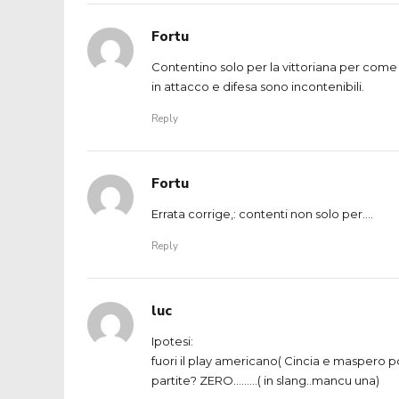
Fortu
Contentino solo per la vittoriana per come h
in attacco e difesa sono incontenibili.
Reply
Fortu
Errata corrige,: contenti non solo per….
Reply
luc
Ipotesi:
fuori il play americano( Cincia e maspero 
partite? ZERO………( in slang..mancu una)