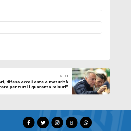
NEXT
ati, difesa eccellente e maturità
ata per tutti i quaranta minuti"