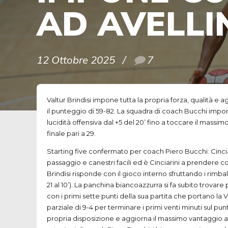
AD AVELLI
12 Ottobre 2025
7
Valtur Brindisi impone tutta la propria forza, qualità e 
il punteggio di 59-82. La squadra di coach Bucchi impon
lucidità offensiva dal +5 del 20’ fino a toccare il mass
finale pari a 29.
Starting five confermato per coach Piero Bucchi: Cincia
passaggio e canestri facili ed è Cinciarini a prendere conf
Brindisi risponde con il gioco interno sfruttando i rimba
21 al 10’). La panchina biancoazzurra si fa subito trov
con i primi sette punti della sua partita che portano la V
parziale di 9-4 per terminare i primi venti minuti sul pu
propria disposizione e aggiorna il massimo vantaggio al 