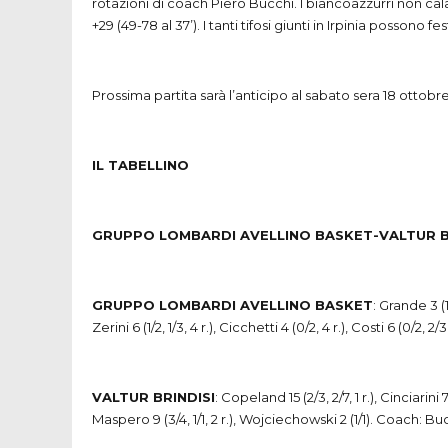
rotazioni di coach Piero Bucchi. I biancoazzurri non ca
+29 (49-78 al 37’). I tanti tifosi giunti in Irpinia posson
Prossima partita sarà l’anticipo al sabato sera 18 ottobre
IL TABELLINO
GRUPPO LOMBARDI AVELLINO BASKET-VALTUR BR
GRUPPO LOMBARDI AVELLINO BASKET
: Grande 3 (1/
Zerini 6 (1/2, 1/3, 4 r.), Cicchetti 4 (0/2, 4 r.), Costi 6 (0/2
VALTUR BRINDISI
: Copeland 15 (2/3, 2/7, 1 r.), Cinciarini 7 
Maspero 9 (3/4, 1/1, 2 r.), Wojciechowski 2 (1/1). Coach: Bu