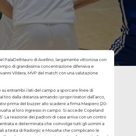
t del PalaDelMauro di Avellino, largamente vittoriosa con
o tempo di grandissima concentrazione difensiva e
 Giovanni Vildera, MVP del match con una valutazione
su entrambi i lati del campo a sporcare linee di
l tiro dalla distanza armando i propri tiratori dall’arco,
cutivi prima del buzzer allo scadere a firma Maspero (20-
 Mouaha al loro ingresso in campo. Si accede Copeland
 15’. La reazione dei padroni di casa arriva con un contro
ncentrata e determinata che coinvolge tutti gli uomini a
sonali a testa di Radonjic e Mouaha che complicano le