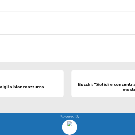
Bucchi: "Solidi e concentr
miglia biancoazzurra
mostr
Powered By