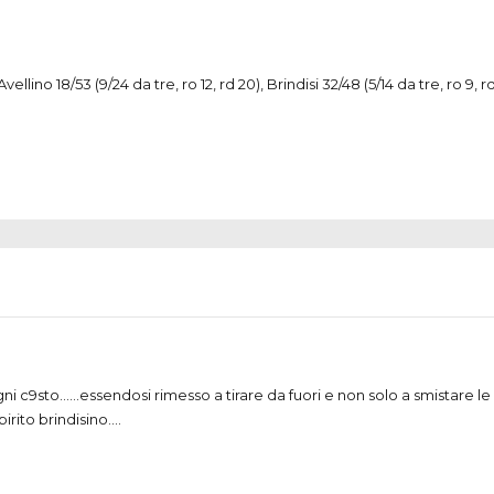
Avellino 18/53 (9/24 da tre, ro 12, rd 20), Brindisi 32/48 (5/14 da tre, ro 9, r
i c9sto……essendosi rimesso a tirare da fuori e non solo a smistare le d
irito brindisino….