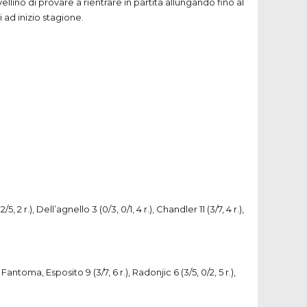
ino di provare a rientrare in partita allungando fino al
i ad inizio stagione.
/5, 2 r.), Dell’agnello 3 (0/3, 0/1, 4 r.), Chandler 11 (3/7, 4 r.),
 r.), Fantoma, Esposito 9 (3/7, 6 r.), Radonjic 6 (3/5, 0/2, 5 r.),