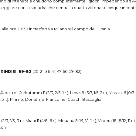
lano di intensità e chiudono completamente i giochi impedendo ad Avell
o festeggiare con la squadra che centra la quarta vittoria su cinque incontr
 alle ore 20:30 in trasferta a Milano sul campo dell’Urania.
INDISI: 59-82
(20-21, 36-41, 47-66, 59-82)
4 da tre), Jurkatamm 11 (2/3, 2/3, 1 r.), Lewis 9 (3/7, 1/5, 2 r.), Mussini 6 (0/3, 2
, 2/3, 5 r.), Pini ne, Donati ne, Fianco ne. Coach: Buscaglia.
(2/3, 1/3, 3 r.), Miani 11 (4/8, 6 r.), Mouaha 5 (1/1, 1/1, 1 r.), Vildera 18 (8/12, 11
cchi.