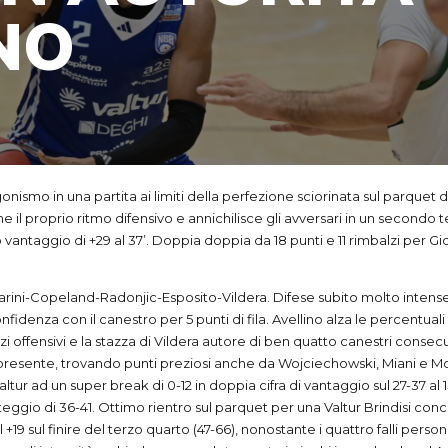
NO
agonismo in una partita ai limiti della perfezione sciorinata sul parque
e il proprio ritmo difensivo e annichilisce gli avversari in un second
imo vantaggio di +29 al 37’. Doppia doppia da 18 punti e 11 rimbalzi per
rini-Copeland-Radonjic-Esposito-Vildera. Difese subito molto intense 
idenza con il canestro per 5 punti di fila. Avellino alza le percentuali a
lzi offensivi e la stazza di Vildera autore di ben quatto canestri conse
are presente, trovando punti preziosi anche da Wojciechowski, Miani e
altur ad un super break di 0-12 in doppia cifra di vantaggio sul 27-37 al
nteggio di 36-41. Ottimo rientro sul parquet per una Valtur Brindisi co
+19 sul finire del terzo quarto (47-66), nonostante i quattro falli per