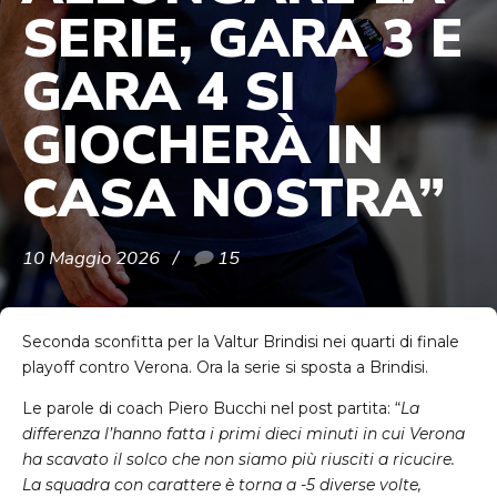
SERIE, GARA 3 E
GARA 4 SI
GIOCHERÀ IN
CASA NOSTRA”
10 Maggio 2026
15
Seconda sconfitta per la Valtur Brindisi nei quarti di finale
playoff contro Verona. Ora la serie si sposta a Brindisi.
Le parole di coach Piero Bucchi nel post partita: “
La
differenza l’hanno fatta i primi dieci minuti in cui Verona
ha scavato il solco che non siamo più riusciti a ricucire.
La squadra con carattere è torna a -5 diverse volte,