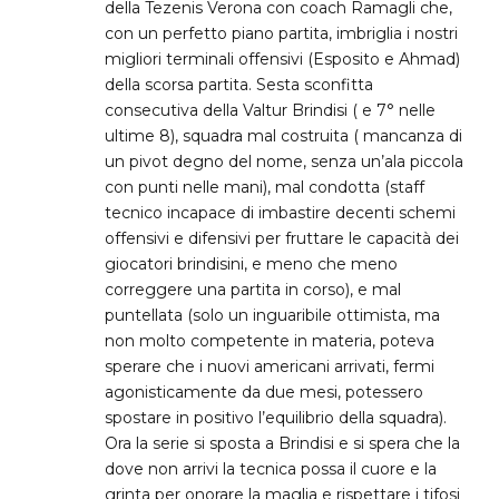
della Tezenis Verona con coach Ramagli che,
con un perfetto piano partita, imbriglia i nostri
migliori terminali offensivi (Esposito e Ahmad)
della scorsa partita. Sesta sconfitta
consecutiva della Valtur Brindisi ( e 7° nelle
ultime 8), squadra mal costruita ( mancanza di
un pivot degno del nome, senza un’ala piccola
con punti nelle mani), mal condotta (staff
tecnico incapace di imbastire decenti schemi
offensivi e difensivi per fruttare le capacità dei
giocatori brindisini, e meno che meno
correggere una partita in corso), e mal
puntellata (solo un inguaribile ottimista, ma
non molto competente in materia, poteva
sperare che i nuovi americani arrivati, fermi
agonisticamente da due mesi, potessero
spostare in positivo l’equilibrio della squadra).
Ora la serie si sposta a Brindisi e si spera che la
dove non arrivi la tecnica possa il cuore e la
grinta per onorare la maglia e rispettare i tifosi