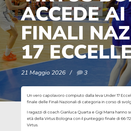
ACCEDE AI
FINALI NA
17 ECCELL
21 Maggio 2026
3
Un vero capolavoro compiuto dalla leva Under 17 Eccellen
finale delle Finali Nazionali di categoria in corso di sv
I ragazzi di coach Gianluca Quarta e Gigi Marra hanno sov
età della Virtus Bologna con il punteggio finale di 66-72
Virtus.