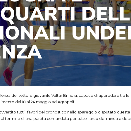
 QUARTI DELL
ZIONALI UNDE
ENZA
za del settore giovanile Valtur Brindisi, capace di approdare tra le mi
olgimento dal 18 al 24 maggio ad Agropoli.
vertito tutti i favori del pronostico nello spareggio disputato questa 
 al termine di una partita comandata per tutto l’arco dei minuti e decisa