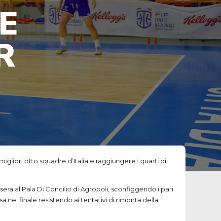
E
R
gliori otto squadre d’Italia e raggiungere i quarti di
sera al Pala Di Concilio di Agropoli, sconfiggendo i pari
 nel finale resistendo ai tentativi di rimonta della