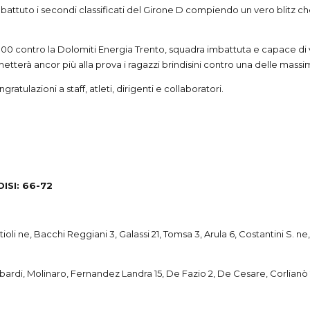
no battuto i secondi classificati del Girone D compiendo un vero blitz 
0 contro la Dolomiti Energia Trento, squadra imbattuta e capace di vi
erà ancor più alla prova i ragazzi brindisini contro una delle massime
ulazioni a staff, atleti, dirigenti e collaboratori.
SI: 66-72
tioli ne, Bacchi Reggiani 3, Galassi 21, Tomsa 3, Arula 6, Costantini S. ne
gobardi, Molinaro, Fernandez Landra 15, De Fazio 2, De Cesare, Corlianò