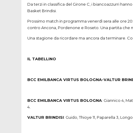
Da terzi in classifica del Girone C, i biancoazzurri han
Basket Brindisi.
Prossimo match in programma venerdì sera alle ore 20:0
contro Ancona, Pordenone e Roseto. Una partita che mett
Una stagione da ricordare ma ancora da terminare. Congrat
IL TABELLINO
BCC EMILBANCA VIRTUS BOLOGNA-VALTUR BRINDI
BCC EMILBANCA VIRTUS BOLOGNA
: Giannico 4, Mat
4.
VALTUR BRINDISI
: Guido, Thioye 11, Paparella 3, Lon