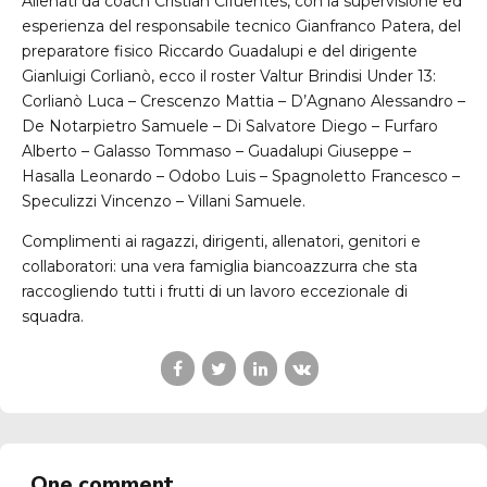
Allenati da coach Cristian Cifuentes, con la supervisione ed
esperienza del responsabile tecnico Gianfranco Patera, del
preparatore fisico Riccardo Guadalupi e del dirigente
Gianluigi Corlianò, ecco il roster Valtur Brindisi Under 13:
Corlianò Luca – Crescenzo Mattia – D’Agnano Alessandro –
De Notarpietro Samuele – Di Salvatore Diego – Furfaro
Alberto – Galasso Tommaso – Guadalupi Giuseppe –
Hasalla Leonardo – Odobo Luis – Spagnoletto Francesco –
Speculizzi Vincenzo – Villani Samuele.
Complimenti ai ragazzi, dirigenti, allenatori, genitori e
collaboratori: una vera famiglia biancoazzurra che sta
raccogliendo tutti i frutti di un lavoro eccezionale di
squadra.
One comment