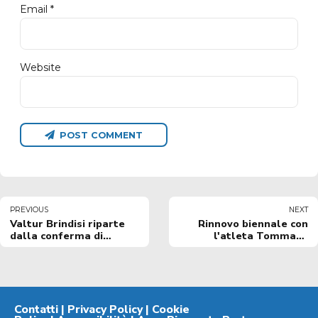
Email *
Website
POST COMMENT
PREVIOUS
NEXT
Valtur Brindisi riparte
Rinnovo biennale con
dalla conferma di
l'atleta Tommaso
Andrea Cinciarini
Fantoma
Contatti
|
Privacy Policy
|
Cookie