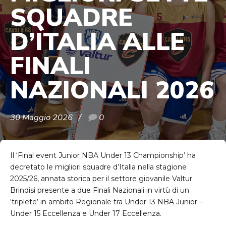
SQUADRE
D’ITALIA ALLE
FINALI
NAZIONALI 2026
30 Maggio 2026
0
Il ‘Final event Junior NBA Under 13 Championship’ ha
decretato le migliori squadre d’Italia nella stagione
2025/26, annata storica per il settore giovanile Valtur
Brindisi presente a due Finali Nazionali in virtù di un
‘triplete’ in ambito Regionale tra Under 13 NBA Junior –
Under 15 Eccellenza e Under 17 Eccellenza.