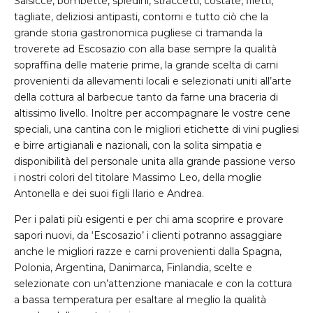
Salsicce, bombette, spiedini, straccetti, costate, filetti,
tagliate, deliziosi antipasti, contorni e tutto ciò che la
grande storia gastronomica pugliese ci tramanda la
troverete ad Escosazio con alla base sempre la qualità
sopraffina delle materie prime, la grande scelta di carni
provenienti da allevamenti locali e selezionati uniti all’arte
della cottura al barbecue tanto da farne una braceria di
altissimo livello. Inoltre per accompagnare le vostre cene
speciali, una cantina con le migliori etichette di vini pugliesi
e birre artigianali e nazionali, con la solita simpatia e
disponibilità del personale unita alla grande passione verso
i nostri colori del titolare Massimo Leo, della moglie
Antonella e dei suoi figli Ilario e Andrea.
Per i palati più esigenti e per chi ama scoprire e provare
sapori nuovi, da ‘Escosazio’ i clienti potranno assaggiare
anche le migliori razze e carni provenienti dalla Spagna,
Polonia, Argentina, Danimarca, Finlandia, scelte e
selezionate con un’attenzione maniacale e con la cottura
a bassa temperatura per esaltare al meglio la qualità