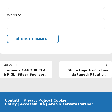
Website
POST COMMENT
PREVIOUS
NEXT
L'azienda CAPODIECI A.
'Shine together': al via
& FIGLI Silver Sponsor
da lunedì 6 luglio la
NBB
fase di vendita libera
campagna abbonamenti
2026/27
Contatti
|
Privacy Policy
|
Cookie
Policy
|
Accessibilità
|
Area Riservata Partner