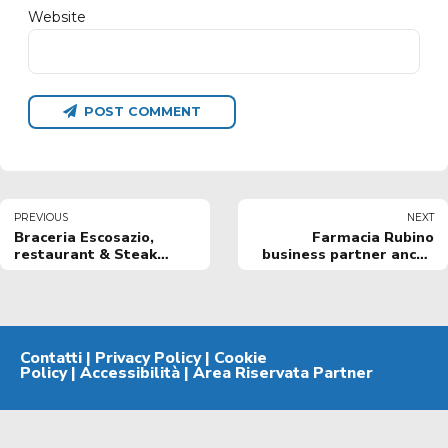
Website
POST COMMENT
PREVIOUS
NEXT
Braceria Escosazio,
Farmacia Rubino
restaurant & Steak
business partner anche
House, sponsor e
per la stagione sportiva
fornitore ufficiale
2026/2027
Contatti
|
Privacy Policy
|
Cookie
Policy
|
Accessibilità
|
Area Riservata Partner