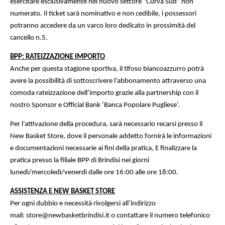
esercitare esclusivamente nel nuovo settore “Curva Sud” non
numerato. Il ticket sarà nominativo e non cedibile, i possessori
potranno accedere da un varco loro dedicato in prossimità del
cancello n.5.
BPP: RATEIZZAZIONE IMPORTO
Anche per questa stagione sportiva, il tifoso biancoazzurro potrà
avere la possibilità di sottoscrivere l’abbonamento attraverso una
comoda rateizzazione dell’importo grazie alla partnership con il
nostro Sponsor e Official Bank ‘Banca Popolare Pugliese’.
Per l’attivazione della procedura, sarà necessario recarsi presso il
New Basket Store, dove il personale addetto fornirà le informazioni
e documentazioni necessarie ai fini della pratica, E finalizzare la
pratica presso la filiale BPP di Brindisi nei giorni
lunedì/mercoledì/venerdì dalle ore 16:00 alle ore 18:00.
ASSISTENZA E NEW BASKET STORE
Per ogni dubbio e necessità rivolgersi all’indirizzo
mail:
store@newbasketbrindisi.it
o contattare il numero telefonico