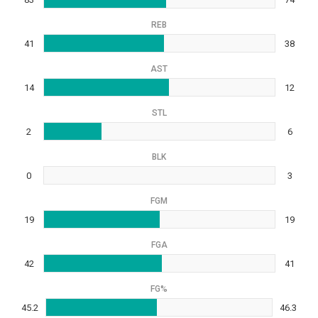
REB
41
38
AST
14
12
STL
2
6
BLK
0
3
FGM
19
19
FGA
42
41
FG%
45.2
46.3