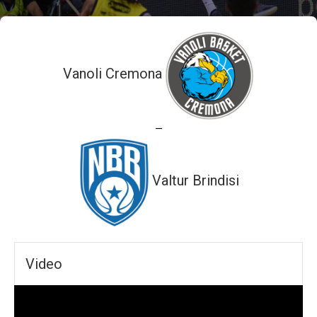
Vanoli Cremona
—
Valtur Brindisi
Video