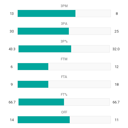
3PM
13
8
3PA
30
25
3P%
43.3
32.0
FTM
6
12
FTA
9
18
FT%
66.7
66.7
OFF
14
11