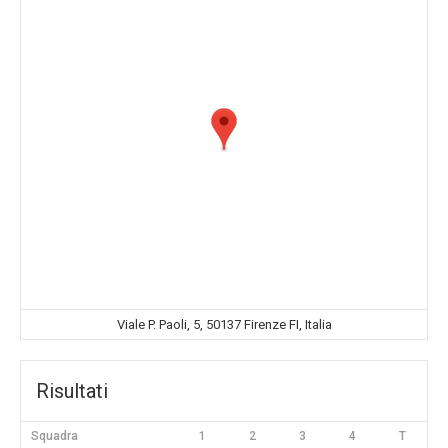
Viale P. Paoli, 5, 50137 Firenze FI, Italia
Risultati
Squadra
1
2
3
4
T