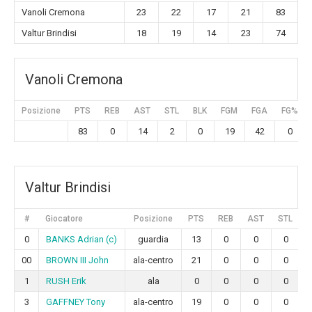
Vanoli Cremona
23
22
17
21
83
Valtur Brindisi
18
19
14
23
74
Vanoli Cremona
Posizione
PTS
REB
AST
STL
BLK
FGM
FGA
FG%
83
0
14
2
0
19
42
0
Valtur Brindisi
#
Giocatore
Posizione
PTS
REB
AST
STL
B
0
BANKS Adrian (c)
guardia
13
0
0
0
00
BROWN III John
ala-centro
21
0
0
0
1
RUSH Erik
ala
0
0
0
0
3
GAFFNEY Tony
ala-centro
19
0
0
0