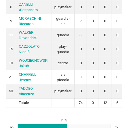
ZANELLI
6
playmaker
0
0
0
0
Alessandro
MORASCHINI
guardia-
9
7
0
0
0
Riccardo
ala
WALKER
11
guardia
11
0
0
0
Devondrick
CAZZOLATO
play-
15
0
0
0
0
Nicolò
guardia
WOJCIECHOWSKI
18
centro
0
0
0
0
Jakub
CHAPPELL
ala
21
3
0
0
0
Jeremy
piccola
TADDEO
68
playmaker
0
0
0
0
Vincenzo
Totale
74
0
12
6
PTS
83
74