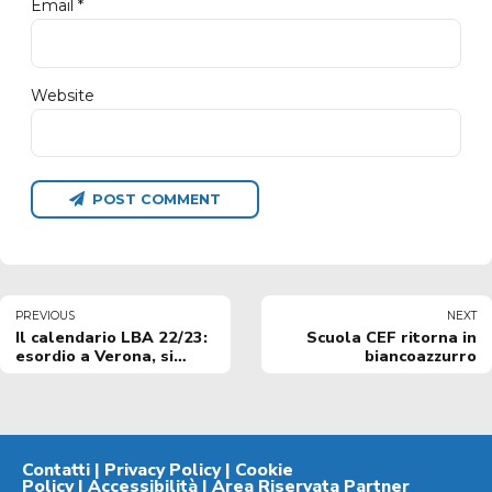
Email *
Website
POST COMMENT
PREVIOUS
NEXT
Il calendario LBA 22/23:
Scuola CEF ritorna in
esordio a Verona, si
biancoazzurro
chiude in casa con
Trieste
Contatti
|
Privacy Policy
|
Cookie
Policy
|
Accessibilità
|
Area Riservata Partner