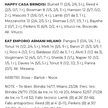
HAPPY CASA BRINDISI
: Burnell 11 (2/6, 2/6, 5 r,), Reed 4
(2/5, 0/1, 1 r.), Bowman 8 (1/5, 2/5, 3 r.), Harrison 12 (5/7, 0/2,
2 r.), Mascolo 7 (3/6, 0/1, 4 r.), Lamb (0/1 da 3, 1 r.),
Mezzanotte 13 (2/4, 2/5, 5 r.), Riismaa 5 (1/1, 1/3, 1 r.), Bayehe
2 (0/1, 2 r.), Perkins 15 (6/9, 0/2, 4 r.), Vitucci ne, Bocevski.
All.: Vitucci.
EA7 EMPORIO ARMANI MILANO
: Pangos 3 (0/4, 1/4, 1 r.),
Tonut 14 (1/2, 2/4, 5 r.), Melli 14 (5/5, 9 r.), Baron 21 (3/3, 5/9, 1
r.), Ricci 4 (1/2, 5 r.), Baldasso (0/2 da 3, 1 r.), Alviti 3 (1/2 da 3),
Voigtmann 12 (4/5, 0/1, 7 r.), Shields 3 (1/1,), Napier 10 (1/2,
1/5, 1 r.), Davies 14 (5/5, 5 r.), Tonut 9 (1/2, 1/2, 3 r.), Panna
(0/1). All.: Messina.
ARBITRI: Rossi – Bartoli – Noce.
NOTE – Tiri liberi: Brindisi 14/17, Milano 23/28. Perc. tiro:
Brindisi 29/70 (7/26 da tre, ro 10, rd 20), Milano 32/57 (11/28
da tre, ro 7, rd 32). Fallo tecnico: Lamb (B) al 26’ (51-66).
Fallo antisportivo: Reed (B) al 4’ (5-11), Perkins (B) al 30’